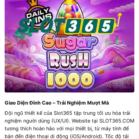
Giao Diện Đỉnh Cao – Trải Nghiệm Mượt Mà
Đội ngũ thiết kế của Slot365 tập trung tối ưu hóa trải
nghiệm người dùng (UX/UI). Website tại SLOT365.COM
tương thích hoàn hảo với mọi thiết bị, từ máy tính để
bàn đến điện thoại di động (iOS/Android). Tốc độ tải