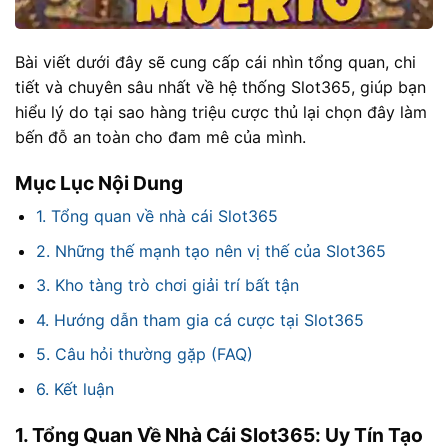
Bài viết dưới đây sẽ cung cấp cái nhìn tổng quan, chi
tiết và chuyên sâu nhất về hệ thống Slot365, giúp bạn
hiểu lý do tại sao hàng triệu cược thủ lại chọn đây làm
bến đỗ an toàn cho đam mê của mình.
Mục Lục Nội Dung
1. Tổng quan về nhà cái Slot365
2. Những thế mạnh tạo nên vị thế của Slot365
3. Kho tàng trò chơi giải trí bất tận
4. Hướng dẫn tham gia cá cược tại Slot365
5. Câu hỏi thường gặp (FAQ)
6. Kết luận
1. Tổng Quan Về Nhà Cái Slot365: Uy Tín Tạo