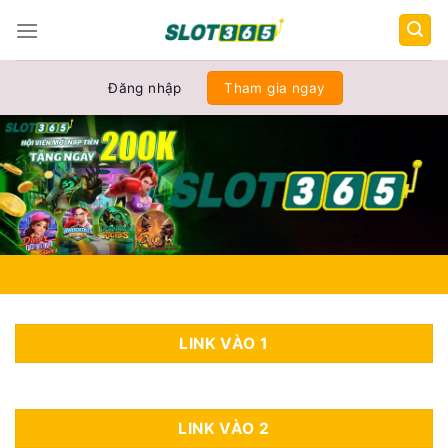
Chuyển
đến
nội
dung
Đăng nhập
Tham gia ngay
LINK VÀO 1
LINK VÀO 2