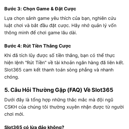
Bước 3: Chọn Game & Đặt Cược
Lựa chọn sảnh game yêu thích của bạn, nghiên cứu
luật chơi và bắt đầu đặt cược. Hãy nhớ quản lý vốn
thông minh để chơi game lâu dài.
Bước 4: Rút Tiền Thắng Cược
Khi đã tích lũy được số tiền thắng, bạn có thể thực
hiện lệnh "Rút Tiền" về tài khoản ngân hàng đã liên kết.
Slot365 cam kết thanh toán sòng phẳng và nhanh
chóng.
5. Câu Hỏi Thường Gặp (FAQ) Về Slot365
Dưới đây là tổng hợp những thắc mắc mà đội ngũ
CSKH của chúng tôi thường xuyên nhận được từ người
chơi mới.
Slot365 có lừa đảo không?