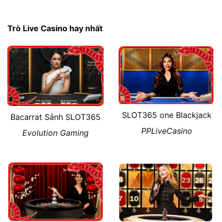
Trò Live Casino hay nhất
SLOT365 one Blackjack
Bacarrat Sảnh SLOT365
PPLiveCasino
Evolution Gaming