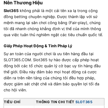
Nên Thương Hiệu
Slot365
không phải là một cái tên xa lạ trong cộng
đồng betting chuyên nghiệp. Được thành lập với sứ
mệnh mang lại sân chơi công bằng (Fair-play), chúng
tôi đã nhanh chóng khẳng định vị thế của mình thông
qua việc tuân thủ nghiêm ngặt các tiêu chuẩn quốc tế.
Giấy Phép Hoạt Động & Tính Pháp Lý
Sự an toàn của người chơi là ưu tiên hàng đầu tại
SLOT365.COM. Slot365 tự hào được cấp phép hoạt
động bởi các tổ chức quản lý cờ bạc uy tín hàng đầu
thế giới. Điều này đảm bảo mọi hoạt động cá cược
diễn ra trên nền tảng của chúng tôi đều hợp pháp,
được giám sát chặt chẽ và đảm bảo quyền lợi tối đa
cho hội viên.
TIÊU CHÍ
THÔNG TIN CHI TIẾT
SLOT365