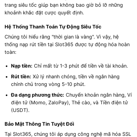
trang siêu tốc giúp bạn không bao giờ bỏ lỡ những
khoảnh khắc đặt cược quyết định.
Hệ Thống Thanh Toán Tự Động Siêu Tốc
Chúng tôi hiểu rằng "thời gian là vàng". Vì vậy, hệ
thống nạp rút tiền tại Slot365 được tự động hóa hoàn
toàn:
Nạp tiền:
Chỉ mất từ 1-3 phút để tiền về tài khoản.
Rút tiền:
Xử lý nhanh chóng, tiền về ngân hàng
chính chủ trong vòng 5-10 phút.
Đa dạng phương thức:
Chuyển khoản ngân hàng, Ví
điện tử (Momo, ZaloPay), Thẻ cào, và Tiền điện tử
(USDT).
Bảo Mật Thông Tin Tuyệt Đối
Tại Slot365, chúng tôi áp dụng công nghệ mã hóa SSL