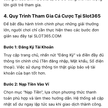
lớn giới trẻ tham gia.
4. Quy Trình Tham Gia Cá Cược Tại Slot365
Để bắt đầu hành trình chinh phục những giải thưởng
lớn, người chơi chỉ cần thực hiện theo các bước đơn
giản sau đây tại SLOT365.COM:
Bước 1: Đăng Ký Tài Khoản
Truy cập trang chủ, nhấn nút "Đăng Ký" và điền đầy đủ
thông tin chính chủ (Tên đăng nhập, Mật khẩu, Số điện
thoại). Việc sử dụng thông tin thật giúp bảo vệ tài
khoản của bạn tốt hơn.
Bước 2: Nạp Tiền Vào Ví
Chọn mục "Nạp Tiền", lựa chọn phương thức thanh
toán phù hợp và làm theo hướng dẫn. Hệ thống sẽ cập
nhật số dư ngay lập tức sau khi giao dịch thành công.