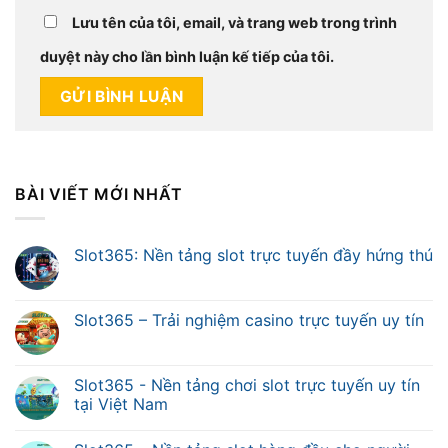
Lưu tên của tôi, email, và trang web trong trình
duyệt này cho lần bình luận kế tiếp của tôi.
BÀI VIẾT MỚI NHẤT
Slot365: Nền tảng slot trực tuyến đầy hứng thú
Slot365 – Trải nghiệm casino trực tuyến uy tín
Slot365 - Nền tảng chơi slot trực tuyến uy tín
tại Việt Nam