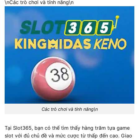
\n
Các trò chơi và tính năng
\n
Các trò chơi và tính năng\n
Tại Slot365, bạn có thể tìm thấy hàng trăm tựa game
slot với đủ chủ đề và mức cược từ thấp đến cao. Giao