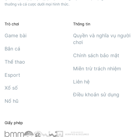
thưởng và cá cược dưới mọi hình thức.
Trò chơi
Thông tin
Game bài
Quyền và nghĩa vụ người
chơi
Bắn cá
Chính sách bảo mật
Thể thao
Miễn trừ trách nhiệm
Esport
Liên hệ
Xổ số
Điều khoản sử dụng
Nổ hũ
Giấy phép