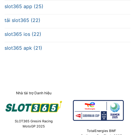
slot365 app (25)
tải slot365 (22)
slot365 ios (22)
slot365 apk (21)
Nhà tài trợ Danh hiệu
SLOT365 Gresini Racing
MotoGP 2025
TotalEnergies BWF