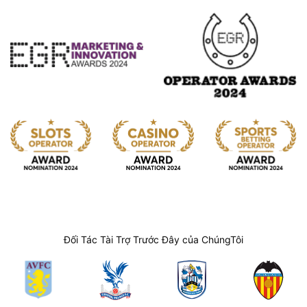
Đối Tác Tài Trợ Trước Đây của ChúngTôi