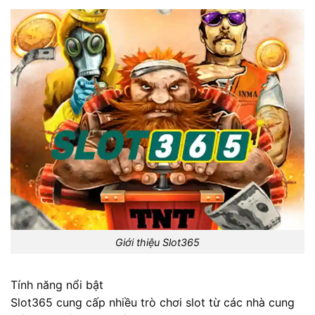
Giới thiệu Slot365
Tính năng nổi bật
Slot365 cung cấp nhiều trò chơi slot từ các nhà cung