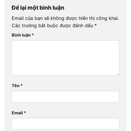
Để lại một bình luận
Email của bạn sẽ không được hiển thị công khai.
Các trường bắt buộc được đánh dấu
*
Bình luận
*
Tên
*
Email
*