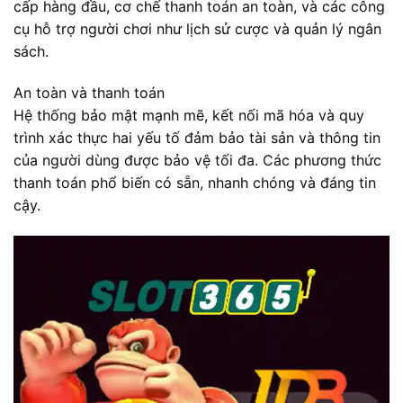
cấp hàng đầu, cơ chế thanh toán an toàn, và các công
cụ hỗ trợ người chơi như lịch sử cược và quản lý ngân
sách.
An toàn và thanh toán
Hệ thống bảo mật mạnh mẽ, kết nối mã hóa và quy
trình xác thực hai yếu tố đảm bảo tài sản và thông tin
của người dùng được bảo vệ tối đa. Các phương thức
thanh toán phổ biến có sẵn, nhanh chóng và đáng tin
cậy.