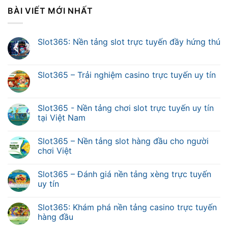
BÀI VIẾT MỚI NHẤT
Slot365: Nền tảng slot trực tuyến đầy hứng thú
Slot365 – Trải nghiệm casino trực tuyến uy tín
Slot365 - Nền tảng chơi slot trực tuyến uy tín
tại Việt Nam
Slot365 – Nền tảng slot hàng đầu cho người
chơi Việt
Slot365 – Đánh giá nền tảng xèng trực tuyến
uy tín
Slot365: Khám phá nền tảng casino trực tuyến
hàng đầu