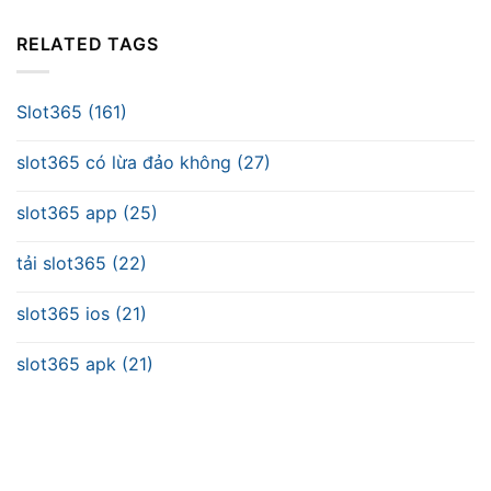
RELATED TAGS
Slot365 (161)
slot365 có lừa đảo không (27)
slot365 app (25)
tải slot365 (22)
slot365 ios (21)
slot365 apk (21)