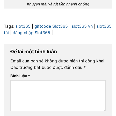
Khuyến mãi và rút tiền nhanh chóng
Tags:
slot365
|
giftcode Slot365
|
slot365 vn
|
slot365
tái
|
đăng nhập Slot365
|
Để lại một bình luận
Email của bạn sẽ không được hiển thị công khai.
Các trường bắt buộc được đánh dấu
*
Bình luận
*