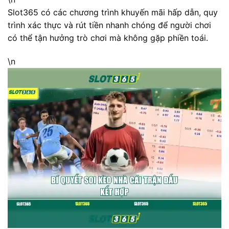
Slot365 có các chương trình khuyến mãi hấp dẫn, quy
trình xác thực và rút tiền nhanh chóng để người chơi
có thể tận hưởng trò chơi mà không gặp phiền toái.
\n