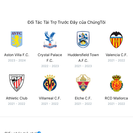
Đối Tác Tài Trợ Trước Đây của ChúngTôi
Aston Villa F.C.
Crystal Palace
Huddersfield Town
Valencia C.F.
F.C.
A.F.C.
2023 - 2024
2021 - 2022
2022 - 2023
2021 - 2023
Athletic Club
Villarreal C.F.
Elche C.F.
RCD Mallorca
2021 - 2022
2021 - 2022
2021 - 2022
2021 - 2022