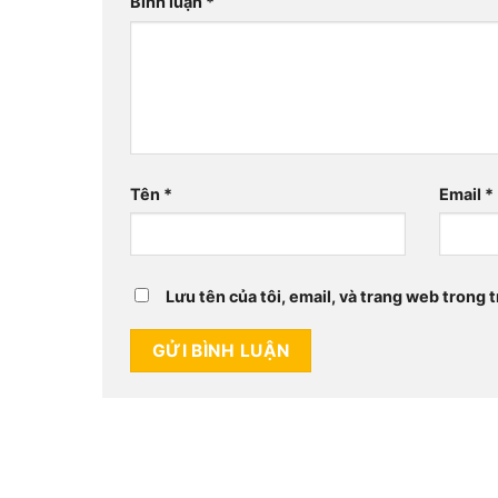
Bình luận
*
Tên
*
Email
*
Lưu tên của tôi, email, và trang web trong t