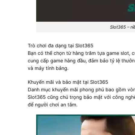
Slot365 – nề
Trò chơi đa dạng tại Slot365
Bạn có thể chọn từ hàng trăm tựa game slot, cù
cung cấp game hàng đầu, đảm bảo tỷ lệ thưởng
và máy tính bảng.
Khuyến mãi và bảo mật tại Slot365
Danh mục khuyến mãi phong phú bao gồm vòng 
Slot365 cũng chú trọng bảo mật với công nghệ
để người chơi an tâm.