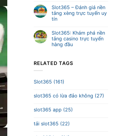
Slot365 – Đánh giá nền
tảng xèng trực tuyến uy
tín
Slot365: Khám phá nền
tảng casino trực tuyến
hàng đầu
RELATED TAGS
Slot365 (161)
slot365 có lừa đảo không (27)
slot365 app (25)
tải slot365 (22)