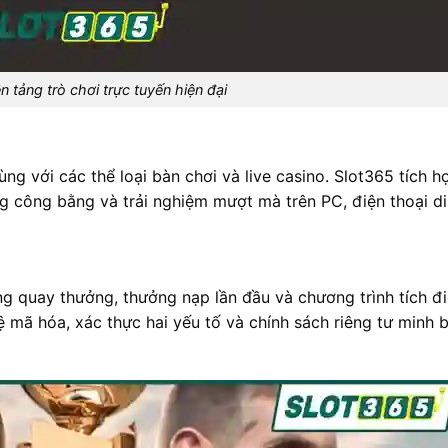
n tảng trò chơi trực tuyến hiện đại
ng với các thể loại bàn chơi và live casino. Slot365 tích h
 công bằng và trải nghiệm mượt mà trên PC, điện thoại d
quay thưởng, thưởng nạp lần đầu và chương trình tích đ
 mã hóa, xác thực hai yếu tố và chính sách riêng tư minh 