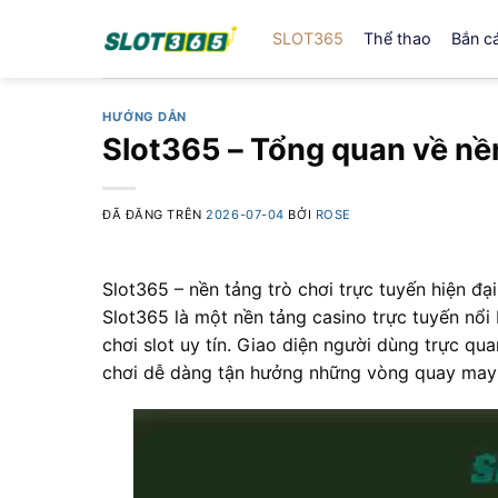
Chuyển
SLOT365
Thể thao
Bắn c
đến
nội
dung
HƯỚNG DẪN
Slot365 – Tổng quan về nền
ĐÃ ĐĂNG TRÊN
2026-07-04
BỞI
ROSE
Slot365 – nền tảng trò chơi trực tuyến hiện đại
Slot365 là một nền tảng casino trực tuyến nổi
chơi slot uy tín. Giao diện người dùng trực qu
chơi dễ dàng tận hưởng những vòng quay may 