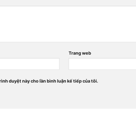
Trang web
rình duyệt này cho lần bình luận kế tiếp của tôi.