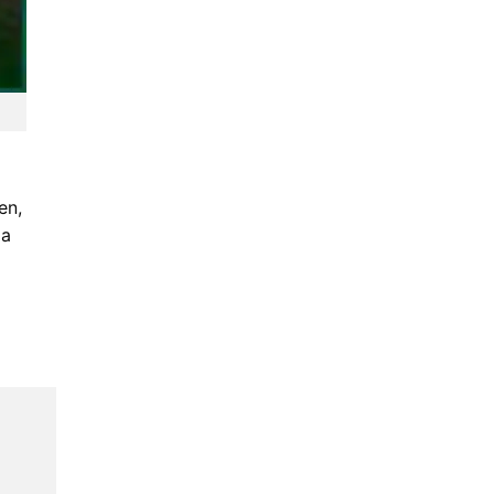
en,
óa