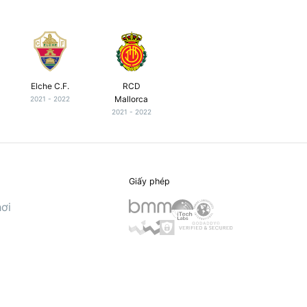
Elche C.F.
RCD
Mallorca
2021 - 2022
2021 - 2022
Giấy phép
ơi