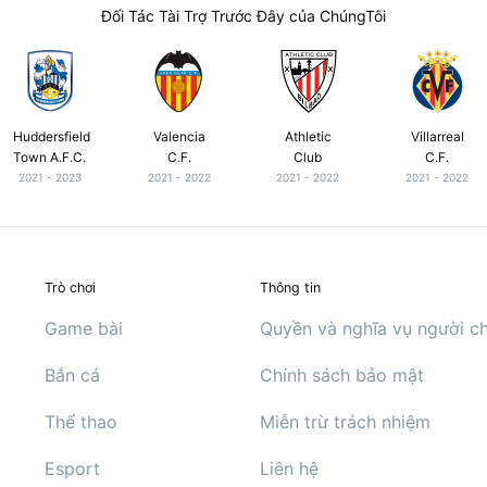
Đối Tác Tài Trợ Trước Đây của ChúngTôi
Huddersfield
Valencia
Athletic
Villarreal
Town A.F.C.
C.F.
Club
C.F.
2021 - 2023
2021 - 2022
2021 - 2022
2021 - 2022
Trò chơi
Thông tin
Game bài
Quyền và nghĩa vụ người ch
Bắn cá
Chính sách bảo mật
Thể thao
Miễn trừ trách nhiệm
Esport
Liên hệ