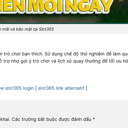
 mãi và bảo mật tại Slot365
ọn trò chơi bạn thích. Sử dụng chế độ thử nghiệm để làm qu
 trợ như gợi ý trò chơi và lịch sử quay thưởng để tối ưu h
ive slot365 login
|
slot365 link alternatif
|
khai.
Các trường bắt buộc được đánh dấu
*