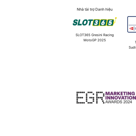
Nhà tài trợ Danh hiệu
SLOT365 Gresini Racing
MotoGP 2025
Sudi