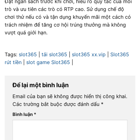
Đặt ngân sách trước khi chơi, hiểu rõ quy tắc của mỗi
trò và ưu tiên các trò có RTP cao. Sử dụng chế độ
chơi thử nếu có và tận dụng khuyến mãi một cách có
trách nhiệm để tăng cơ hội trúng thưởng mà không
vượt quá giới hạn.
Tags:
slot365
|
tải slot365
|
slot365 xx.vip
|
Slot365
rút tiền
|
slot game Slot365
|
Để lại một bình luận
Email của bạn sẽ không được hiển thị công khai.
Các trường bắt buộc được đánh dấu
*
Bình luận
*