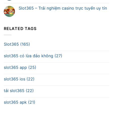
Slot365 – Trải nghiệm casino trực tuyến uy tín
RELATED TAGS
Slot365 (165)
slot365 có lừa đảo không (27)
slot365 app (25)
slot365 ios (22)
tải slot365 (22)
slot365 apk (21)