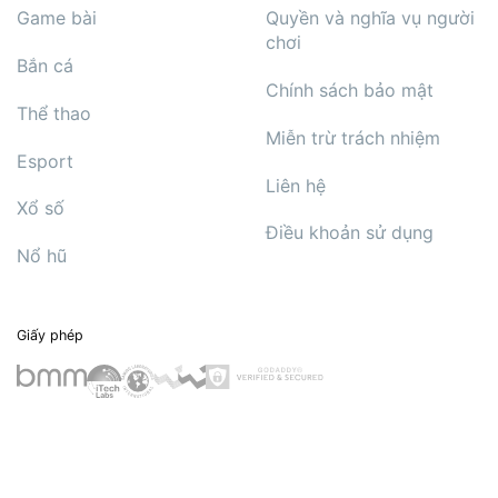
Game bài
Quyền và nghĩa vụ người
chơi
Bắn cá
Chính sách bảo mật
Thể thao
Miễn trừ trách nhiệm
Esport
Liên hệ
Xổ số
Điều khoản sử dụng
Nổ hũ
Giấy phép