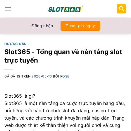
Chuyển
đến
nội
dung
Đăng nhập
Tham gia ngay
HƯỚNG DẪN
Slot365 - Tổng quan về nền tảng slot
trực tuyến
ĐÃ ĐĂNG TRÊN
2026-05-10
BỞI
ROSE
Slot365 là gì?
Slot365 là một nền tảng cá cược trực tuyến hàng đầu,
nổi tiếng với các trò chơi slot đa dạng, casino trực
tuyến, và các chương trình khuyến mãi hấp dẫn. Trang
web được thiết kế thân thiện với người chơi và cung