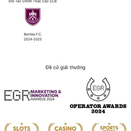
Đối Tác Chính Thức Các CLB
Burnley F.C.
2024-2025
Đề cử giải thưởng