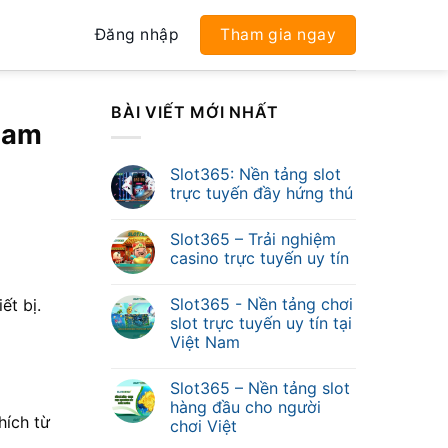
Đăng nhập
Tham gia ngay
BÀI VIẾT MỚI NHẤT
 Nam
Slot365: Nền tảng slot
trực tuyến đầy hứng thú
Slot365 – Trải nghiệm
casino trực tuyến uy tín
Slot365 - Nền tảng chơi
ết bị.
slot trực tuyến uy tín tại
Việt Nam
Slot365 – Nền tảng slot
hàng đầu cho người
hích từ
chơi Việt