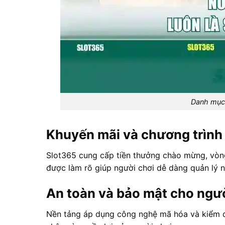
Danh mục 
Khuyến mãi và chương trình
Slot365 cung cấp tiền thưởng chào mừng, vòng
được làm rõ giúp người chơi dễ dàng quản lý n
An toàn và bảo mật cho ngườ
Nền tảng áp dụng công nghệ mã hóa và kiểm đị