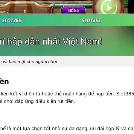
n và bảo mật cho người chơi
iền
iên kết ví điện tử hoặc thẻ ngân hàng để nạp tiền. Slot36
i chơi đáp ứng điều kiện rút tiền.
thể là một lựa chọn tốt nhờ sự đa dạng, ưu đãi hợp lý và c