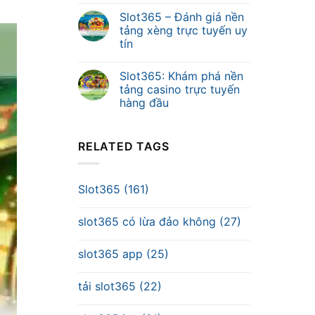
Slot365 – Đánh giá nền
tảng xèng trực tuyến uy
tín
Slot365: Khám phá nền
tảng casino trực tuyến
hàng đầu
RELATED TAGS
Slot365 (161)
slot365 có lừa đảo không (27)
slot365 app (25)
tải slot365 (22)