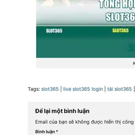
K
Tags:
slot365
|
live slot365 login
|
tải slot365
Để lại một bình luận
Email của bạn sẽ không được hiển thị công 
Bình luận
*