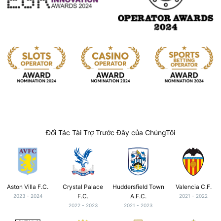
Đối Tác Tài Trợ Trước Đây của ChúngTôi
Aston Villa F.C.
Crystal Palace
Huddersfield Town
Valencia C.F.
F.C.
A.F.C.
2023 - 2024
2021 - 2022
2022 - 2023
2021 - 2023