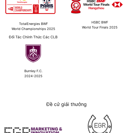
HSBC BWF
TotalEnergies BWF
World Tour Finals 2025
World Championships 2025
Đối Tác Chính Thức Các CLB
Burnley F.C.
2024-2025
Đề cử giải thưởng