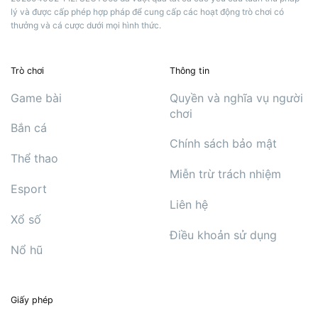
lý và được cấp phép hợp pháp để cung cấp các hoạt động trò chơi có
thưởng và cá cược dưới mọi hình thức.
Trò chơi
Thông tin
Game bài
Quyền và nghĩa vụ người
chơi
Bắn cá
Chính sách bảo mật
Thể thao
Miễn trừ trách nhiệm
Esport
Liên hệ
Xổ số
Điều khoản sử dụng
Nổ hũ
Giấy phép