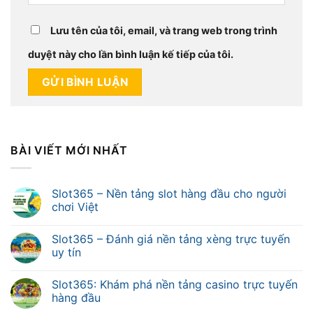
Lưu tên của tôi, email, và trang web trong trình
duyệt này cho lần bình luận kế tiếp của tôi.
BÀI VIẾT MỚI NHẤT
Slot365 – Nền tảng slot hàng đầu cho người
chơi Việt
Slot365 – Đánh giá nền tảng xèng trực tuyến
uy tín
Slot365: Khám phá nền tảng casino trực tuyến
hàng đầu