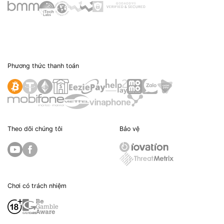
Phương thức thanh toán
Theo dõi chúng tôi
Bảo vệ
Chơi có trách nhiệm