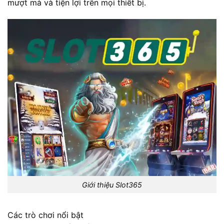
mượt mà và tiện lợi trên mọi thiết bị.
Giới thiệu Slot365
Các trò chơi nổi bật