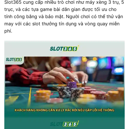
Slot365 cung cấp nhiều trò chơi như máy xèng 3 trụ, 5
trục, và các tựa game bài dân gian được tối ưu cho
tính công bằng và bảo mật. Người chơi có thể thử vận
may với các slot thưởng tín dụng và vòng quay miễn
phí.