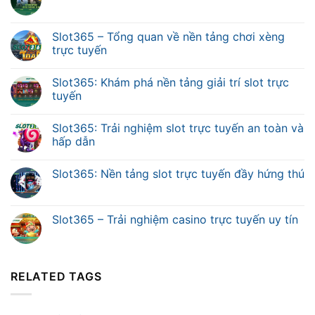
Slot365 – Tổng quan về nền tảng chơi xèng
trực tuyến
Slot365: Khám phá nền tảng giải trí slot trực
tuyến
Slot365: Trải nghiệm slot trực tuyến an toàn và
hấp dẫn
Slot365: Nền tảng slot trực tuyến đầy hứng thú
Slot365 – Trải nghiệm casino trực tuyến uy tín
RELATED TAGS