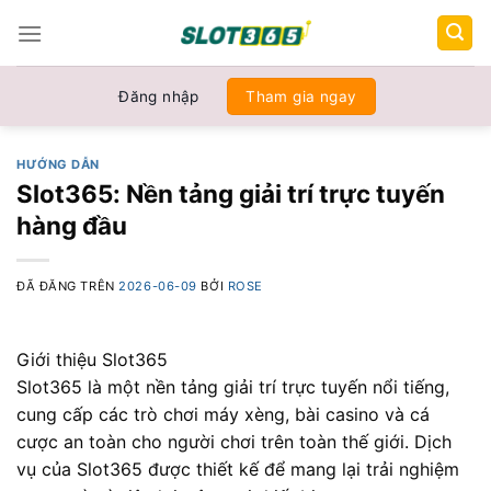
Chuyển
đến
nội
dung
Đăng nhập
Tham gia ngay
HƯỚNG DẪN
Slot365: Nền tảng giải trí trực tuyến
hàng đầu
ĐÃ ĐĂNG TRÊN
2026-06-09
BỞI
ROSE
Giới thiệu Slot365
Slot365 là một nền tảng giải trí trực tuyến nổi tiếng,
cung cấp các trò chơi máy xèng, bài casino và cá
cược an toàn cho người chơi trên toàn thế giới. Dịch
vụ của Slot365 được thiết kế để mang lại trải nghiệm