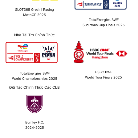
SLOT365 Gresini Racing
MotoGP 2025
TotalEnergies BWF
Sudirman Cup Finals 2025
Nhà Tài Trợ Chính Thức
HSBC BWF
TotalEnergies BWF
World Tour Finals 2025
World Championships 2025
Đối Tác Chính Thức Các CLB
Burnley F.C.
2024-2025