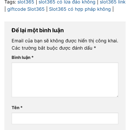
Tags:
slot365
|
slot365 có lừa đảo không
|
slot365 link
|
giftcode Slot365
|
Slot365 có hợp pháp không
|
Để lại một bình luận
Email của bạn sẽ không được hiển thị công khai.
Các trường bắt buộc được đánh dấu
*
Bình luận
*
Tên
*