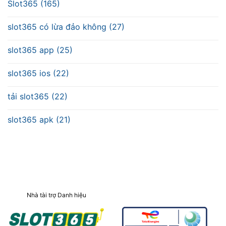
Slot365 (165)
slot365 có lừa đảo không (27)
slot365 app (25)
slot365 ios (22)
tải slot365 (22)
slot365 apk (21)
Nhà tài trợ Danh hiệu