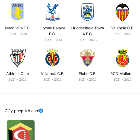
Aston Villa F.C.
Crystal Palace
Huddersfield Town
Valencia C.F.
F.C.
A.F.C.
2023 - 2024
2021 - 2022
2022 - 2023
2021 - 2023
Athletic Club
Villarreal C.F.
Elche C.F.
RCD Mallorca
2021 - 2022
2021 - 2022
2021 - 2022
2021 - 2022
Giấy phép trò chơi