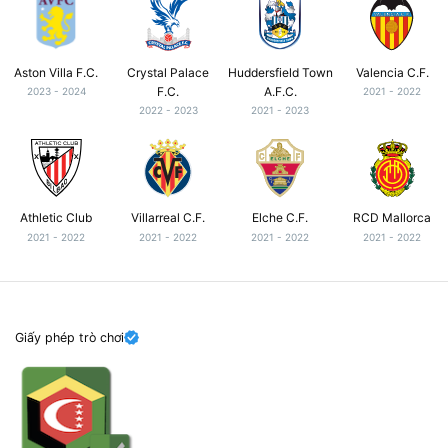
Aston Villa F.C.
Crystal Palace
Huddersfield Town
Valencia C.F.
F.C.
A.F.C.
2023 - 2024
2021 - 2022
2022 - 2023
2021 - 2023
Athletic Club
Villarreal C.F.
Elche C.F.
RCD Mallorca
2021 - 2022
2021 - 2022
2021 - 2022
2021 - 2022
Giấy phép trò chơi