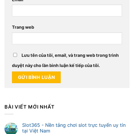
Trang web
Lưu tên của tôi, email, và trang web trong trình
duyệt này cho lần bình luận kế tiếp của tôi.
BÀI VIẾT MỚI NHẤT
Slot365 - Nền tảng chơi slot trực tuyến uy tín
tại Việt Nam