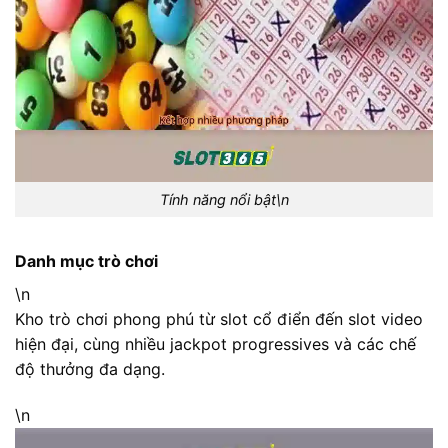
Tính năng nổi bật\n
Danh mục trò chơi
\n
Kho trò chơi phong phú từ slot cổ điển đến slot video
hiện đại, cùng nhiều jackpot progressives và các chế
độ thưởng đa dạng.
\n