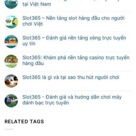
tại Việt Nam
Slot365 – Nền tảng slot hàng đầu cho người
chơi Việt
Slot365 – Đánh giá nền tảng xèng trực tuyến
uy tín
Slot365: Khám phá nền tảng casino trực tuyến
hàng đầu
Slot365 là gì và tại sao thu hút người chơi
Slot365 - Đánh giá và hướng dẫn chơi máy
đánh bạc trực tuyến
RELATED TAGS