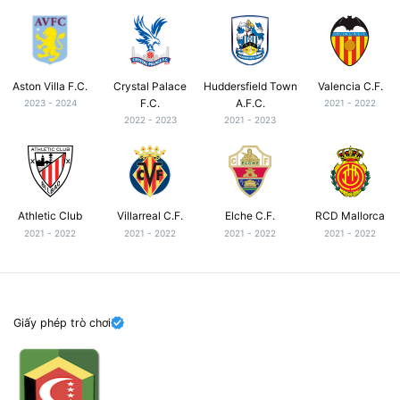
Aston Villa F.C.
Crystal Palace
Huddersfield Town
Valencia C.F.
F.C.
A.F.C.
2023 - 2024
2021 - 2022
2022 - 2023
2021 - 2023
Athletic Club
Villarreal C.F.
Elche C.F.
RCD Mallorca
2021 - 2022
2021 - 2022
2021 - 2022
2021 - 2022
Giấy phép trò chơi