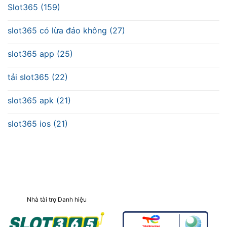
Slot365 (159)
slot365 có lừa đảo không (27)
slot365 app (25)
tải slot365 (22)
slot365 apk (21)
slot365 ios (21)
Nhà tài trợ Danh hiệu