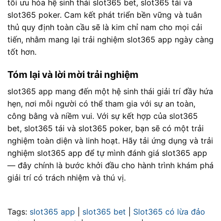
tối ưu hóa hệ sinh thái slot365 bet, slot365 tái và
slot365 poker. Cam kết phát triển bền vững và tuân
thủ quy định toàn cầu sẽ là kim chỉ nam cho mọi cải
tiến, nhằm mang lại trải nghiệm slot365 app ngày càng
tốt hơn.
Tóm lại và lời mời trải nghiệm
slot365 app mang đến một hệ sinh thái giải trí đầy hứa
hẹn, nơi mỗi người có thể tham gia với sự an toàn,
công bằng và niềm vui. Với sự kết hợp của slot365
bet, slot365 tái và slot365 poker, bạn sẽ có một trải
nghiệm toàn diện và linh hoạt. Hãy tải ứng dụng và trải
nghiệm slot365 app để tự mình đánh giá slot365 app
— đây chính là bước khởi đầu cho hành trình khám phá
giải trí có trách nhiệm và thú vị.
Tags:
slot365 app
|
slot365 bet
|
Slot365 có lừa đảo