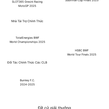
Sudirman Cup Finals 2025
SLOT365 Gresini Racing
MotoGP 2025
Nhà Tài Trợ Chính Thức
TotalEnergies BWF
World Championships 2025
HSBC BWF
World Tour Finals 2025
Đối Tác Chính Thức Các CLB
Burnley F.C.
2024-2025
Đề cử giải thưởng