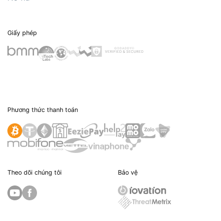
Giấy phép
Phương thức thanh toán
Theo dõi chúng tôi
Bảo vệ