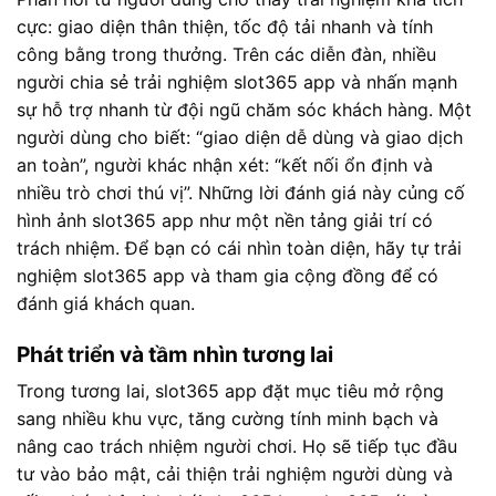
cực: giao diện thân thiện, tốc độ tải nhanh và tính
công bằng trong thưởng. Trên các diễn đàn, nhiều
người chia sẻ trải nghiệm slot365 app và nhấn mạnh
sự hỗ trợ nhanh từ đội ngũ chăm sóc khách hàng. Một
người dùng cho biết: “giao diện dễ dùng và giao dịch
an toàn”, người khác nhận xét: “kết nối ổn định và
nhiều trò chơi thú vị”. Những lời đánh giá này củng cố
hình ảnh slot365 app như một nền tảng giải trí có
trách nhiệm. Để bạn có cái nhìn toàn diện, hãy tự trải
nghiệm slot365 app và tham gia cộng đồng để có
đánh giá khách quan.
Phát triển và tầm nhìn tương lai
Trong tương lai, slot365 app đặt mục tiêu mở rộng
sang nhiều khu vực, tăng cường tính minh bạch và
nâng cao trách nhiệm người chơi. Họ sẽ tiếp tục đầu
tư vào bảo mật, cải thiện trải nghiệm người dùng và