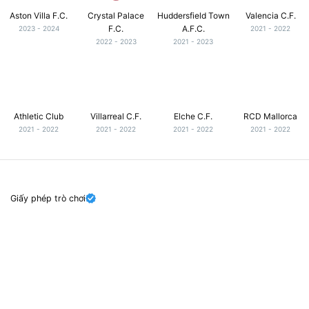
Aston Villa F.C.
Crystal Palace
Huddersfield Town
Valencia C.F.
F.C.
A.F.C.
2023 - 2024
2021 - 2022
2022 - 2023
2021 - 2023
Athletic Club
Villarreal C.F.
Elche C.F.
RCD Mallorca
2021 - 2022
2021 - 2022
2021 - 2022
2021 - 2022
Giấy phép trò chơi