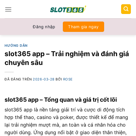
Chuyển
đến
nội
dung
Đăng nhập
Tham gia ngay
HƯỚNG DẪN
slot365 app – Trải nghiệm và đánh giá
chuyên sâu
ĐÃ ĐĂNG TRÊN
2026-03-28
BỞI
ROSE
slot365 app – Tổng quan và giá trị cốt lõi
slot365 app là nền tảng giải trí và cược di động tích
hợp thể thao, casino và poker, được thiết kế để mang
lại trải nghiệm mượt mà, an toàn và cá nhân hóa cho
người dùng. Ứng dụng nổi bật ở giao diện thân thiện,