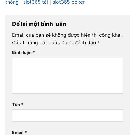
không
|
slot365 tái
|
slot365 poker
|
Để lại một bình luận
Email của bạn sẽ không được hiển thị công khai.
Các trường bắt buộc được đánh dấu
*
Bình luận
*
Tên
*
Email
*